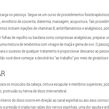
arga no pescoço. Segue-se um curso de procedimentos fisioterapêuticos
 envoltório de ozocerita, diatermia, massagem, acupuntura. Tais procedi
s incluem injeções de vitaminas B, antiinflamatórios e analgésicos, pom
ar folhas de repolho ou bardana como compressas analgésicas, preparar
uma mistura de terebintina com vinagre de maçã e gema de ovo. O pesco
 para o sucesso de qualquer tratamento é proporcionar descanso ao pesco
o você deve começar a devolvê-los “ao trabalho” por meio de ginástica e
AR
para os músculos da cabeça, cintura escapular e membros superiores, pod
, protrusão ou hérnia de disco intervertebral.
interno do disco ocorre em direção ao canal espinhal ou aos seus cornos l
 a pressão é criada nas raízes dos nervos espinhais, uma dor aguda e a