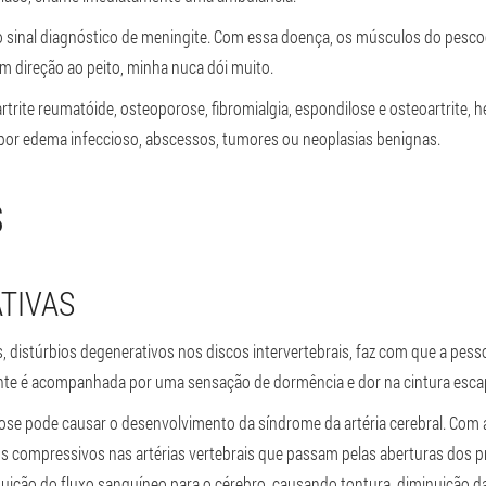
inal diagnóstico de meningite. Com essa doença, os músculos do pescoço
em direção ao peito, minha nuca dói muito.
rtrite reumatóide, osteoporose, fibromialgia, espondilose e osteoartrite,
 por edema infeccioso, abscessos, tumores ou neoplasias benignas.
S
TIVAS
, distúrbios degenerativos nos discos intervertebrais, faz com que a pes
nte é acompanhada por uma sensação de dormência e dor na cintura escap
ose pode causar o desenvolvimento da síndrome da artéria cerebral. Com 
os compressivos nas artérias vertebrais que passam pelas aberturas dos 
uição do fluxo sanguíneo para o cérebro, causando tontura, diminuição da 