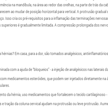
ormência na mandíbula, na área ao redor das orelhas, na parte de trás da c
ecem ao mudar de posição horizontal para vertical. A protrusão gradual 
ço. Isso cria os pré-requisitos para a inflamação das terminações nervosa
superiores é gradualmente limitada. A compressão prolongada dos nervos e
a hérnias? Em casa, para a dor, são tomados analgésicos, antiinflamatório
minada com a ajuda de “bloqueios” - a injeção de analgésicos nas laterais d
 com medicamentos esteróides, que podem ser injetados diretamente na ár
ulares.
ento da hérnia, uso medicamentos que fortalecem o tecido cartilaginoso -
s e tração da coluna cervical ajudam na protrusão ou leve protrusão. Aume