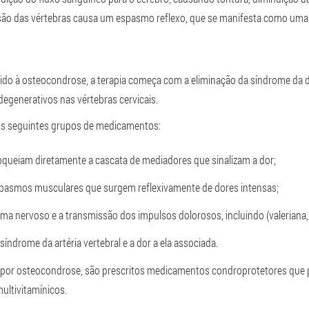
ssão das vértebras causa um espasmo reflexo, que se manifesta como uma d
do à osteocondrose, a terapia começa com a eliminação da síndrome da do
egenerativos nas vértebras cervicais.
 os seguintes grupos de medicamentos:
bloqueiam diretamente a cascata de mediadores que sinalizam a dor;
spasmos musculares que surgem reflexivamente de dores intensas;
ma nervoso e a transmissão dos impulsos dolorosos, incluindo (valeriana, 
síndrome da artéria vertebral e a dor a ela associada.
o por osteocondrose, são prescritos medicamentos condroprotetores que p
ultivitamínicos.