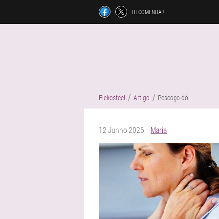
RECOMENDAR
Flekosteel
Artigo
Pescoço dói
12 Junho 2026
Maria