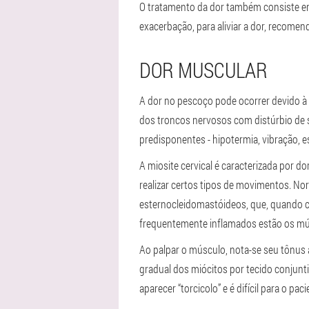
O tratamento da dor também consiste em t
exacerbação, para aliviar a dor, recome
DOR MUSCULAR
A dor no pescoço pode ocorrer devido à
dos troncos nervosos com distúrbio de s
predisponentes - hipotermia, vibração,
A miosite cervical é caracterizada por d
realizar certos tipos de movimentos. N
esternocleidomastóideos, que, quando c
frequentemente inflamados estão os mú
Ao palpar o músculo, nota-se seu tônus 
gradual dos miócitos por tecido conjunt
aparecer “torcicolo” e é difícil para o pa