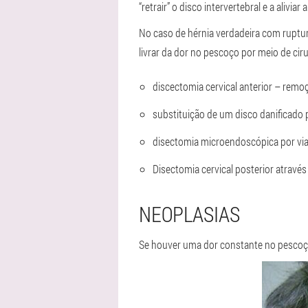
“retrair” o disco intervertebral e a alivia
No caso de hérnia verdadeira com ruptura
livrar da dor no pescoço por meio de ciru
discectomia cervical anterior – remo
substituição de um disco danificado p
disectomia microendoscópica por via 
Disectomia cervical posterior atravé
NEOPLASIAS
Se houver uma dor constante no pescoç