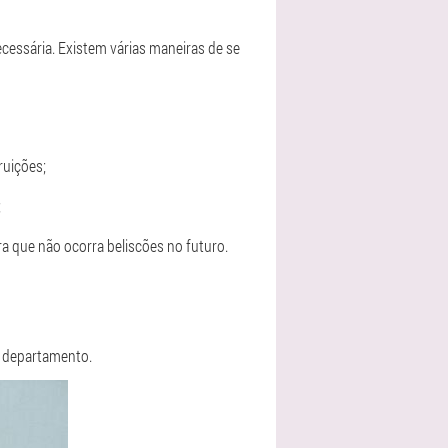
ecessária. Existem várias maneiras de se
ruições;
;
ra que não ocorra beliscões no futuro.
e departamento.