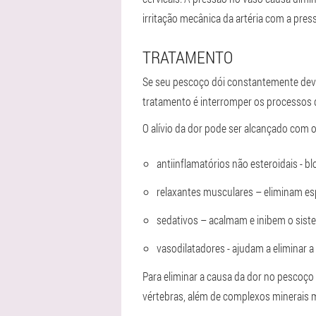
irritação mecânica da artéria com a pre
TRATAMENTO
Se seu pescoço dói constantemente devi
tratamento é interromper os processos d
O alívio da dor pode ser alcançado com
antiinflamatórios não esteroidais - 
relaxantes musculares – eliminam e
sedativos – acalmam e inibem o siste
vasodilatadores - ajudam a eliminar a 
Para eliminar a causa da dor no pescoç
vértebras, além de complexos minerais m