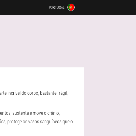
PORTUGAL
e incrível do corpo, bastante frágil,
entos, sustenta e move o crânio,
ões, protege os vasos sanguíneos que o