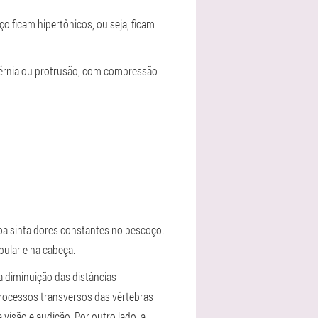
 ficam hipertônicos, ou seja, ficam
 hérnia ou protrusão, com compressão
soa sinta dores constantes no pescoço.
ular e na cabeça.
a diminuição das distâncias
processos transversos das vértebras
visão e audição. Por outro lado, a