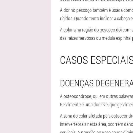
A dor no pescoço também é usada como s
rígidos. Quando tento inclinar a cabeça 
A coluna na região do pescoço dói com a
das raízes nervosas ou medula espinhal
CASOS ESPECIAI
DOENÇAS DEGENERA
A osteocondrose, ou, em outras palavras
Geralmente é uma dor leve, que geralme
A zona do colar afetada pela osteocondr
intervertebrais nesta área, ocorrem dan
cervicais. A pressão no vaso causa dimin