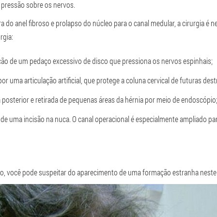
r a pressão sobre os nervos.
 do anel fibroso e prolapso do núcleo para o canal medular, a cirurgia é n
rgia:
ção de um pedaço excessivo de disco que pressiona os nervos espinhais;
or uma articulação artificial, que protege a coluna cervical de futuras dest
posterior e retirada de pequenas áreas da hérnia por meio de endoscópio
s de uma incisão na nuca. O canal operacional é especialmente ampliado pa
o, você pode suspeitar do aparecimento de uma formação estranha nest