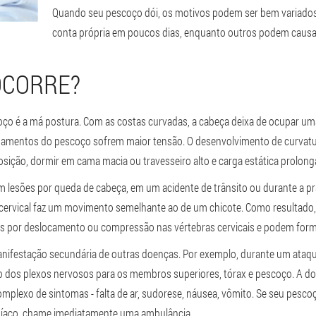
Quando seu pescoço dói, os motivos podem ser bem variados
conta própria em poucos dias, enquanto outros podem causar
OCORRE?
ço é a má postura. Com as costas curvadas, a cabeça deixa de ocupar um
igamentos do pescoço sofrem maior tensão. O desenvolvimento de curvatur
ição, dormir em cama macia ou travesseiro alto e carga estática prolong
 lesões por queda de cabeça, em um acidente de trânsito ou durante a prá
a cervical faz um movimento semelhante ao de um chicote. Como resultado
s por deslocamento ou compressão nas vértebras cervicais e podem formar
nifestação secundária de outras doenças. Por exemplo, durante um ataq
ngo dos plexos nervosos para os membros superiores, tórax e pescoço. A 
mplexo de sintomas - falta de ar, sudorese, náusea, vômito. Se seu pesc
rdíaco, chame imediatamente uma ambulância.