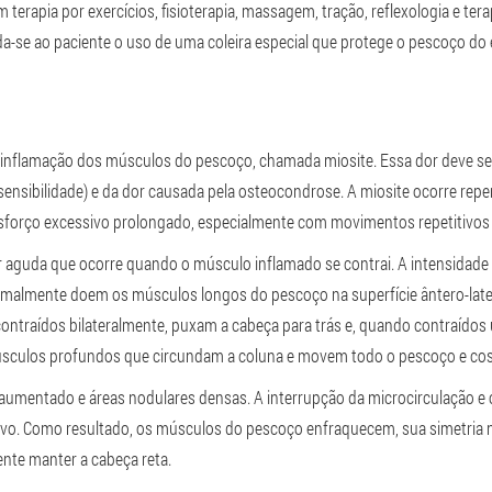
erapia por exercícios, fisioterapia, massagem, tração, reflexologia e ter
nda-se ao paciente o uso de uma coleira especial que protege o pescoço do
 inflamação dos músculos do pescoço, chamada miosite. Essa dor deve ser
ensibilidade) e da dor causada pela osteocondrose. A miosite ocorre rep
 esforço excessivo prolongado, especialmente com movimentos repetitivo
or aguda que ocorre quando o músculo inflamado se contrai. A intensidade 
ormalmente doem os músculos longos do pescoço na superfície ântero-lat
ontraídos bilateralmente, puxam a cabeça para trás e, quando contraídos
sculos profundos que circundam a coluna e movem todo o pescoço e cos
aumentado e áreas nodulares densas. A interrupção da microcirculação e o
ivo. Como resultado, os músculos do pescoço enfraquecem, sua simetria n
ciente manter a cabeça reta.