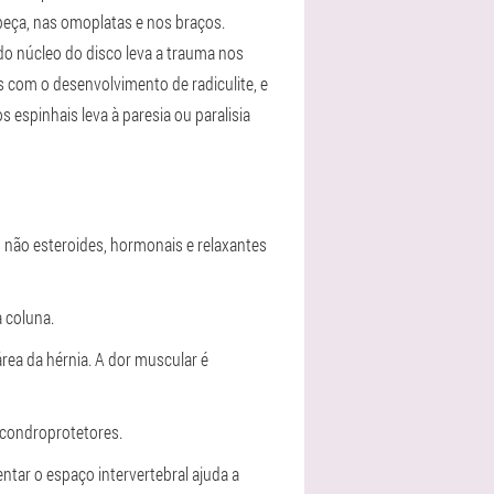
abeça, nas omoplatas e nos braços.
do núcleo do disco leva a trauma nos
s com o desenvolvimento de radiculite, e
spinhais leva à paresia ou paralisia
s não esteroides, hormonais e relaxantes
a coluna.
ea da hérnia. A dor muscular é
 condroprotetores.
ntar o espaço intervertebral ajuda a