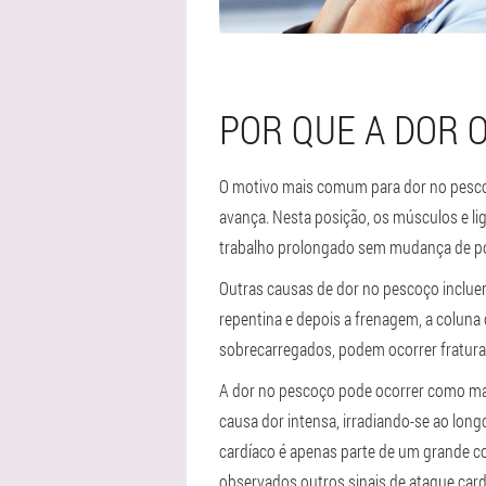
POR QUE A DOR 
O motivo mais comum para dor no pesco
avança. Nesta posição, os músculos e l
trabalho prolongado sem mudança de pos
Outras causas de dor no pescoço incluem
repentina e depois a frenagem, a colun
sobrecarregados, podem ocorrer fratura
A dor no pescoço pode ocorrer como ma
causa dor intensa, irradiando-se ao lo
cardíaco é apenas parte de um grande co
observados outros sinais de ataque ca